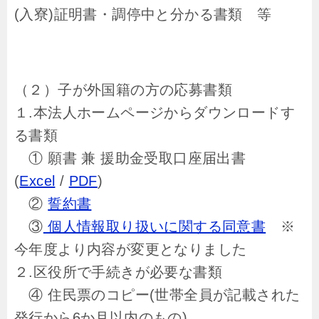
(入寮)証明書・調停中と分かる書類 等
（２）子が外国籍の方の応募書類
１.本法人ホームページからダウンロードす
る書類
① 願書 兼 援助金受取口座届出書
(
Excel
/
PDF
)
②
誓約書
③
個人情報取り扱いに関する同意書
※
今年度より内容が変更となりました
２.区役所で手続きが必要な書類
④ 住民票のコピー(世帯全員が記載された
発行から6か月以内のもの)