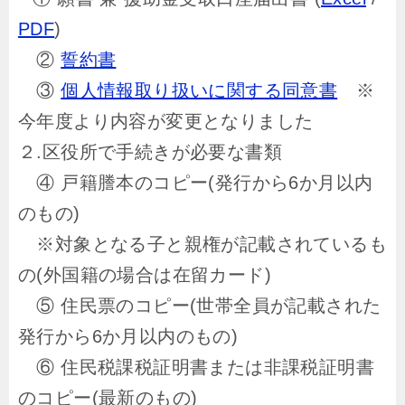
PDF
)
②
誓約書
③
個人情報取り扱いに関する同意書
※
今年度より内容が変更となりました
２.区役所で手続きが必要な書類
④ 戸籍謄本のコピー(発行から6か月以内
のもの)
※対象となる子と親権が記載されているも
の(外国籍の場合は在留カード)
⑤ 住民票のコピー(世帯全員が記載された
発行から6か月以内のもの)
⑥ 住民税課税証明書または非課税証明書
のコピー(最新のもの)