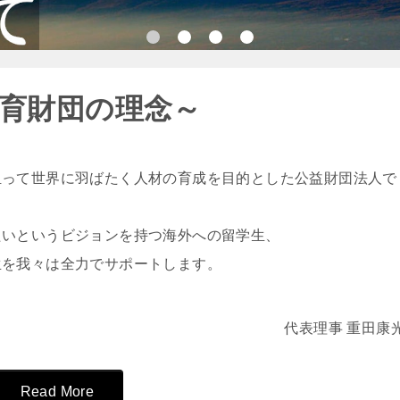
育財団の理念～
担って世界に羽ばたく人材の育成を目的とした公益財団法人で
たいというビジョンを持つ海外への留学生、
生を我々は全力でサポートします。
代表理事 重田康
Read More